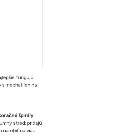
ajlepšie fungujú
 si nechať len na
oračné špirály
.
umný stred: pridajú
 narobiť najviac