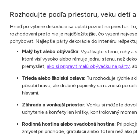
Rozhodujte podľa priestoru, veku detí a
Hneď po výbere dekorácie sa oplatí pozrieť na priestor. T
rozhodovaní preto nie je najdôležitejšie, čo vyzerá najvese
pohybovať. Najlepšie párty dekorácie do interiéru rešpektuj
Malý byt alebo obývačka:
Využívajte stenu, rohy a 
ktorá visí vysoko alebo rámuje jednu stenu, než dek
premyslieť,
ako si pripraviť malú obývačku na párty
, a
Trieda alebo školská oslava:
Tu rozhoduje rýchle skl
pôsobí hravo, ale drobné papieriky sa roznesú po cele
hlavami.
Záhrada a vonkajší priestor:
Vonku si môžete dovoliť
uchytenie a konfety len krátky, kontrolovaný moment,
Rodinná hostina alebo svadobná hostina:
Pri pokoj
zmysel pri príchode, gratulácii alebo fotení než ako 