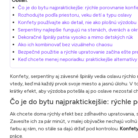
Obsah:
Čo je do bytu najpraktickejšie: rýchle porovnanie konfie
Rozhodujte podľa priestoru, veku detí a typu oslavy
Konfety používajte ako detail, nie ako plošnú výzdobu
Serpentíny najlepšie fungujú na stenách, dverách a ok
Dekoračné špirály patria vysoko a mimo detských rúk
Ako ich kombinovať bez vizuálneho chaosu
Bezpečné použitie a rýchle upratovanie začína ešte pr
Keď chcete menej neporiadku: praktickejšie alternatív
Konfety, serpentíny aj závesné špirály vedia oslavu rýchlo
vtedy, keď má každý prvok svoje miesto a jasnú úlohu. V to
krátky efekt, aby výzdoba potešila aj po oslave nezostal c
Čo je do bytu najpraktickejšie: rýchle p
Ak chcete doma rýchly efekt bez zdĺhavého upratovania, sp
Zavesíte ich za pár minút, v malej obývačke nechajú voľnú
farbu aj rám, no stále sa dajú držať pod kontrolou.
Konfety
práce.