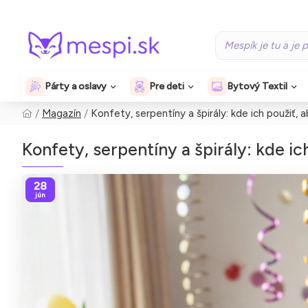
Párty a oslavy
Pre deti
Bytový Textil
Magazín
Konfety, serpentíny a špirály: kde ich použiť,
Konfety, serpentíny a špirály: kde ic
28
jún