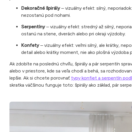
Dekoračné špirály
– vizuálny efekt: silný, neporiado
nezostanú pod nohami.
Serpentíny
– vizuálny efekt: stredný až silný, nepor
ostanú na stene, dverách alebo pri okraji výzdoby.
Konfety
– vizuálny efekt: veľmi silný, ale krátky, n
detail alebo krátky moment, nie ako plošná výzdoba p
Ak zdobíte na poslednú chvíľu, špirály a pár serpentín spr
alebo v priestore, kde sa veľa chodí a behá, sa rozhodova
lepšie. Ak si chcete porovnať
typy konfiet a serpentín podľ
skratka väčšinou funguje toto: špirály ako základ, pár serp