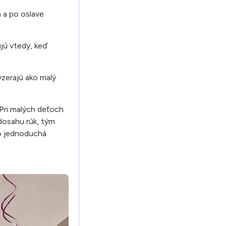
a a po oslave
ujú vtedy, keď
yzerajú ako malý
 Pri malých deťoch
 dosahu rúk, tým
Ako jednoduchá