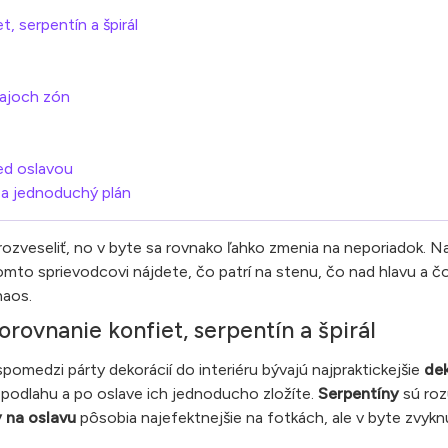
t, serpentín a špirál
rajoch zón
ed oslavou
y a jednoduchý plán
 rozveseliť, no v byte sa rovnako ľahko zmenia na neporiadok. N
mto sprievodcovi nájdete, čo patrí na stenu, čo nad hlavu a čo
haos.
orovnanie konfiet, serpentín a špirál
omedzi párty dekorácií do interiéru bývajú najpraktickejšie
dek
 podlahu a po oslave ich jednoducho zložíte.
Serpentíny
sú roz
 na oslavu
pôsobia najefektnejšie na fotkách, ale v byte zvyknú