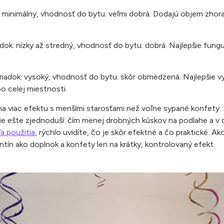
k: minimálny, vhodnosť do bytu: veľmi dobrá. Dodajú objem zhor
iadok: nízky až stredný, vhodnosť do bytu: dobrá. Najlepšie fung
eporiadok: vysoký, vhodnosť do bytu: skôr obmedzená. Najlepšie v
o celej miestnosti.
avia viac efektu s menšími starosťami než voľne sypané konfety.
nie ešte zjednoduší: čím menej drobných kúskov na podlahe a v
a použitia
, rýchlo uvidíte, čo je skôr efektné a čo praktické. 
entín ako doplnok a konfety len na krátky, kontrolovaný efekt.