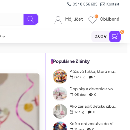
0948 856 685
Kontakt
0
Môj účet
Obľúbené
0
y
0,00 €
Populárne články
Plážová taška, ktorú musíte mať. Príručka pre rodiny s deťmi
07
aug
1
Doplnky a dekorácie vo Vintage štýle
05
dec
0
Ako zariadiť detskú izbu, ktorá je nadčasová a rastie s vaším dieťaťom
17
aug
0
Koľko dni zostáva do Vianoc
11
sep
0