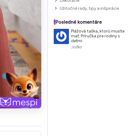
Dekorácie
Užitočné rady, tipy a inšpirácie
Posledné komentáre
Plážová taška, ktorú musíte
mať. Príručka pre rodiny s
deťmi
Jožko