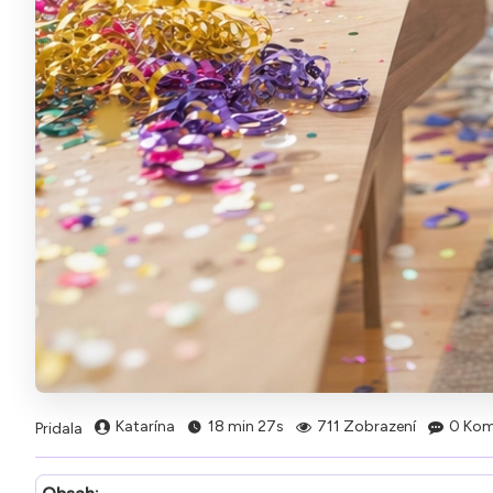
Katarína
18 min 27s
711 Zobrazení
0 Kom
Pridala