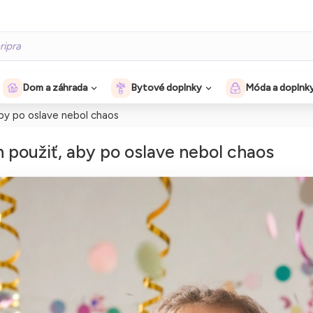
Dom a záhrada
Bytové doplnky
Móda a doplnk
 aby po oslave nebol chaos
h použiť, aby po oslave nebol chaos