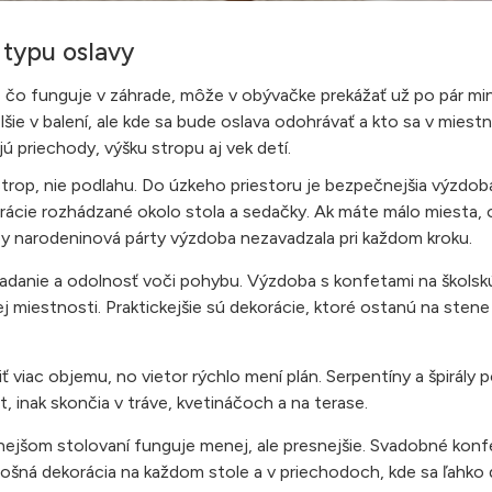
 typu oslavy
o, čo funguje v záhrade, môže v obývačke prekážať už po pár min
lšie v balení, ale kde sa bude oslava odohrávať a kto sa v miest
ú priechody, výšku stropu aj vek detí.
strop, nie podlahu. Do úzkeho priestoru je bezpečnejšia výzdob
orácie rozhádzané okolo stola a sedačky. Ak máte málo miesta, 
by narodeninová párty výzdoba nezavadzala pri každom kroku.
adanie a odolnosť voči pohybu. Výzdoba s konfetami na školskú
j miestnosti. Praktickejšie sú dekorácie, ktoré ostanú na stene 
 viac objemu, no vietor rýchlo mení plán. Serpentíny a špirály
 inak skončia v tráve, kvetináčoch a na terase.
nejšom stolovaní funguje menej, ale presnejšie. Svadobné konf
plošná dekorácia na každom stole a v priechodoch, kde sa ľahko 