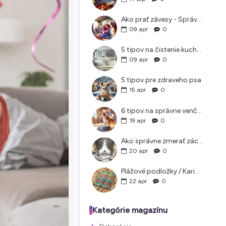
Ako prať závesy - Správne pranie a údržba záclon doma
09
apr
0
5 tipov na čistenie kuchyne, ktoré vám pomôžu
09
apr
0
5 tipov pre zdraveho psa
15
apr
0
6 tipov na správne venčenie psa v letných horúčavách
19
apr
0
Ako správne zmerať záclony a závesy?
20
apr
0
Plážové podložky / Karimatky na pláž ako si vybrať
22
apr
0
Kategórie magazínu