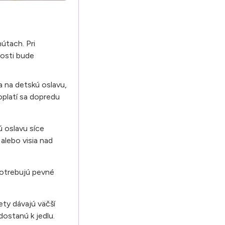
útach. Pri
nosti bude
a na detskú oslavu,
oplatí sa dopredu
 oslavu síce
alebo visia nad
 potrebujú pevné
ety dávajú väčší
dostanú k jedlu.