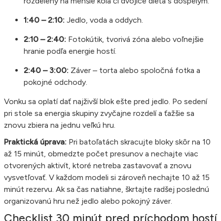
rozdelený na menšie kolá či dvojice dieťa s dospelým.
1:40 – 2:10:
Jedlo, voda a oddych.
2:10 – 2:40:
Fotokútik, tvorivá zóna alebo voľnejšie
hranie podľa energie hostí.
2:40 – 3:00:
Záver – torta alebo spoločná fotka a
pokojné odchody.
Vonku sa oplatí dať najživší blok ešte pred jedlo. Po sedení
pri stole sa energia skupiny zvyčajne rozdelí a ťažšie sa
znovu zbiera na jednu veľkú hru.
Praktická úprava:
Pri batoľatách skracujte bloky skôr na 10
až 15 minút, obmedzte počet presunov a nechajte viac
otvorených aktivít, ktoré netreba zastavovať a znovu
vysvetľovať. V každom modeli si zároveň nechajte 10 až 15
minút rezervu. Ak sa čas natiahne, škrtajte radšej poslednú
organizovanú hru než jedlo alebo pokojný záver.
Checklist 30 minút pred príchodom hostí