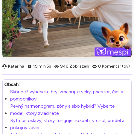
Katarína
19 min 5s
948 Zobrazení
0 Komentár (ov)
Obsah:
Skôr než vyberiete hry, zmapujte veky, priestor, čas a
pomocníkov
Pevný harmonogram, zóny alebo hybrid? Vyberte
model, ktorý zvládnete
Rytmus oslavy, ktorý funguje: rozbeh, vrchol, predel a
pokojný záver