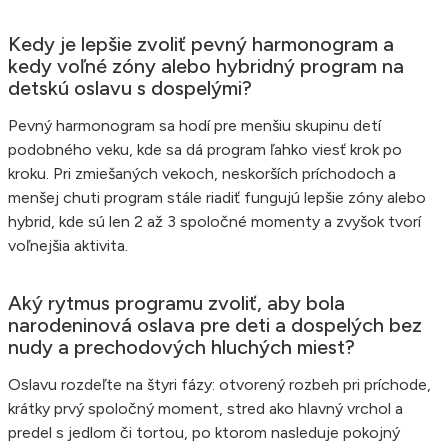
Kedy je lepšie zvoliť pevný harmonogram a
kedy voľné zóny alebo hybridný program na
detskú oslavu s dospelými?
Pevný harmonogram sa hodí pre menšiu skupinu detí
podobného veku, kde sa dá program ľahko viesť krok po
kroku. Pri zmiešaných vekoch, neskorších príchodoch a
menšej chuti program stále riadiť fungujú lepšie zóny alebo
hybrid, kde sú len 2 až 3 spoločné momenty a zvyšok tvorí
voľnejšia aktivita.
Aký rytmus programu zvoliť, aby bola
narodeninová oslava pre deti a dospelých bez
nudy a prechodových hluchých miest?
Oslavu rozdeľte na štyri fázy: otvorený rozbeh pri príchode,
krátky prvý spoločný moment, stred ako hlavný vrchol a
predel s jedlom či tortou, po ktorom nasleduje pokojný