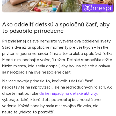
Ako oddeliť detskú a spoločnú časť, aby
to pôsobilo prirodzene
Pri zmiešanej oslave nemusíte vytvárať dva oddelené svety.
Stačia dva až tri spoločné momenty pre všetkých – krátke
privítanie, jedna nenáročná hra a torta alebo spoločná fotka.
Medzi nimi nechajte voľnejší režim. Detské stanovištia držte
blízko miesta, kde sedia dospelí, aby boli na očiach a oslava
sa nerozpadla na dve nespojené časti.
Najviac pokoja prinesie to, keď voľnú detskú časť
nepostavíte na improvizácii, ale na jednoduchých rolách. Ak
chcete mať po ruke
ďalšie nápady na detské aktivity
,
vyberajte také, ktoré dieťa pochopí aj bez neustáleho
vedenia. Každá zóna by mala mať svojho človeka, nie
neurčité „niekto to postráži“.