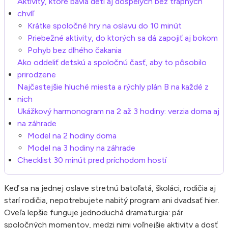
Aktivity, ktoré bavia deti aj dospelých bez trápnych
chvíľ
Krátke spoločné hry na oslavu do 10 minút
Priebežné aktivity, do ktorých sa dá zapojiť aj bokom
Pohyb bez dlhého čakania
Ako oddeliť detskú a spoločnú časť, aby to pôsobilo
prirodzene
Najčastejšie hluché miesta a rýchly plán B na každé z
nich
Ukážkový harmonogram na 2 až 3 hodiny: verzia doma aj
na záhrade
Model na 2 hodiny doma
Model na 3 hodiny na záhrade
Checklist 30 minút pred príchodom hostí
Keď sa na jednej oslave stretnú batoľatá, školáci, rodičia aj
starí rodičia, nepotrebujete nabitý program ani dvadsať hier.
Oveľa lepšie funguje jednoduchá dramaturgia: pár
spoločných momentov, medzi nimi voľnejšie aktivity a dosť