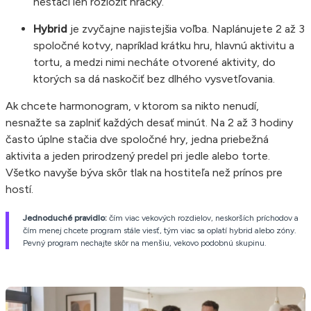
nestačí len rozložiť hračky.
Hybrid
je zvyčajne najistejšia voľba. Naplánujete 2 až 3
spoločné kotvy, napríklad krátku hru, hlavnú aktivitu a
tortu, a medzi nimi necháte otvorené aktivity, do
ktorých sa dá naskočiť bez dlhého vysvetľovania.
Ak chcete harmonogram, v ktorom sa nikto nenudí,
nesnažte sa zaplniť každých desať minút. Na 2 až 3 hodiny
často úplne stačia dve spoločné hry, jedna priebežná
aktivita a jeden prirodzený predel pri jedle alebo torte.
Všetko navyše býva skôr tlak na hostiteľa než prínos pre
hostí.
Jednoduché pravidlo:
čím viac vekových rozdielov, neskorších príchodov a
čím menej chcete program stále viesť, tým viac sa oplatí hybrid alebo zóny.
Pevný program nechajte skôr na menšiu, vekovo podobnú skupinu.