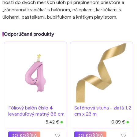
hostí do dvoch menších úloh pri preplnenom priestore a
„záchranná krabička“ s balónom, nálepkami, kartičkami s
úlohami, pastelkami, bublifukom a krátkym playlistom.
Odporúčané produkty
Fóliový balón číslo 4
Saténová stuha - zlatá 1,2
levanduľový matný 86 cm
cm x 23 m
5,42 €
0,89 €
DO KOŠÍKA
DO KOŠÍKA