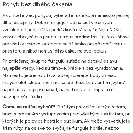
Pohyb bez dlhého čakania
Ak chcete viac pohybu, vyberajte malé kolá namiesto jednej
dlhej disciplíny. Dobre funguje hod na cieľ v rôznych
vzdialenostiach, krátka prekážková dráha v ľahšej a ťažšej
verzii alebo „nájdi a prines“ s tromi predmetmi. Takáto zábava
pre všetky vekové kategórie sa dá ľahko prispôsobiť veku aj
priestoru a nikto nemusí dlho čakať na svoj pokus.
Pri zmiešanej skupine fungujú súťaže na detskú oslavu
najlepšie vtedy, keď sú tímové, krátke a bez vyradzovania.
Namiesto jedného víťaza radšej zbierajte body za viac
malých úloh alebo nech má každé družstvo vlastnú „výhru“ –
napríklad za najlepší nápad, najrýchlejšiu spoluprácu či
najvtipnejšiu fotku.
Čomu sa radšej vyhnúť?
Zložitým pravidlám, dlhým radom,
hrám s povinným vystupovaním pred všetkými a aktivitám, pri
ktorých je polovica hostí len publikum. Ak niečo vysvetľujete
tri minúty, na oslave to zvyčajne funguje horšie, než to