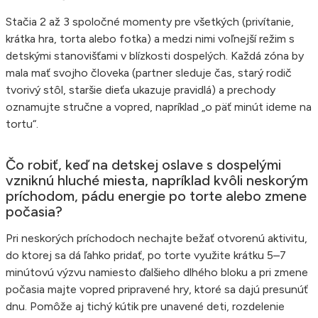
Stačia 2 až 3 spoločné momenty pre všetkých (privítanie,
krátka hra, torta alebo fotka) a medzi nimi voľnejší režim s
detskými stanovišťami v blízkosti dospelých. Každá zóna by
mala mať svojho človeka (partner sleduje čas, starý rodič
tvorivý stôl, staršie dieťa ukazuje pravidlá) a prechody
oznamujte stručne a vopred, napríklad „o päť minút ideme na
tortu“.
Čo robiť, keď na detskej oslave s dospelými
vzniknú hluché miesta, napríklad kvôli neskorým
príchodom, pádu energie po torte alebo zmene
počasia?
Pri neskorých príchodoch nechajte bežať otvorenú aktivitu,
do ktorej sa dá ľahko pridať, po torte využite krátku 5–7
minútovú výzvu namiesto ďalšieho dlhého bloku a pri zmene
počasia majte vopred pripravené hry, ktoré sa dajú presunúť
dnu. Pomôže aj tichý kútik pre unavené deti, rozdelenie