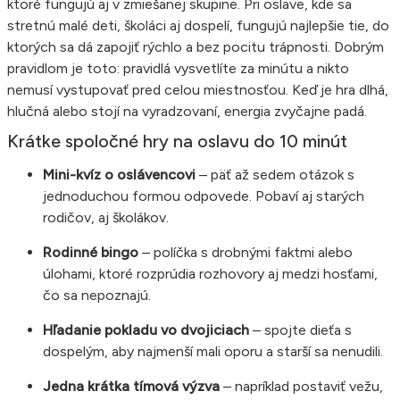
ktoré fungujú aj v zmiešanej skupine. Pri oslave, kde sa
stretnú malé deti, školáci aj dospelí, fungujú najlepšie tie, do
ktorých sa dá zapojiť rýchlo a bez pocitu trápnosti. Dobrým
pravidlom je toto: pravidlá vysvetlíte za minútu a nikto
nemusí vystupovať pred celou miestnosťou. Keď je hra dlhá,
hlučná alebo stojí na vyradzovaní, energia zvyčajne padá.
Krátke spoločné hry na oslavu do 10 minút
Mini-kvíz o oslávencovi
– päť až sedem otázok s
jednoduchou formou odpovede. Pobaví aj starých
rodičov, aj školákov.
Rodinné bingo
– políčka s drobnými faktmi alebo
úlohami, ktoré rozprúdia rozhovory aj medzi hosťami,
čo sa nepoznajú.
Hľadanie pokladu vo dvojiciach
– spojte dieťa s
dospelým, aby najmenší mali oporu a starší sa nenudili.
Jedna krátka tímová výzva
– napríklad postaviť vežu,