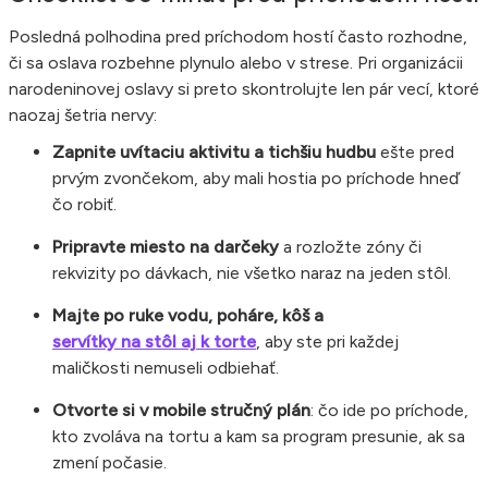
Posledná polhodina pred príchodom hostí často rozhodne,
či sa oslava rozbehne plynulo alebo v strese. Pri organizácii
narodeninovej oslavy si preto skontrolujte len pár vecí, ktoré
naozaj šetria nervy:
Zapnite uvítaciu aktivitu a tichšiu hudbu
ešte pred
prvým zvončekom, aby mali hostia po príchode hneď
čo robiť.
Pripravte miesto na darčeky
a rozložte zóny či
rekvizity po dávkach, nie všetko naraz na jeden stôl.
Majte po ruke vodu, poháre, kôš a
servítky na stôl aj k torte
, aby ste pri každej
maličkosti nemuseli odbiehať.
Otvorte si v mobile stručný plán
: čo ide po príchode,
kto zvoláva na tortu a kam sa program presunie, ak sa
zmení počasie.