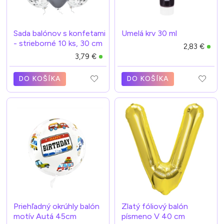
Sada balónov s konfetami
Umelá krv 30 ml
- strieborné 10 ks, 30 cm
2,83 €
3,79 €
DO KOŠÍKA
DO KOŠÍKA
Priehľadný okrúhly balón
Zlatý fóliový balón
motív Autá 45cm
písmeno V 40 cm