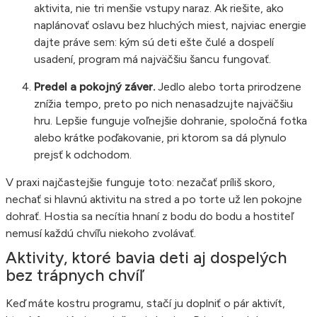
aktivita, nie tri menšie vstupy naraz. Ak riešite, ako
naplánovať oslavu bez hluchých miest, najviac energie
dajte práve sem: kým sú deti ešte čulé a dospelí
usadení, program má najväčšiu šancu fungovať.
Predel a pokojný záver.
Jedlo alebo torta prirodzene
znížia tempo, preto po nich nenasadzujte najväčšiu
hru. Lepšie funguje voľnejšie dohranie, spoločná fotka
alebo krátke poďakovanie, pri ktorom sa dá plynulo
prejsť k odchodom.
V praxi najčastejšie funguje toto: nezačať príliš skoro,
nechať si hlavnú aktivitu na stred a po torte už len pokojne
dohrať. Hostia sa necítia hnaní z bodu do bodu a hostiteľ
nemusí každú chvíľu niekoho zvolávať.
Aktivity, ktoré bavia deti aj dospelých
bez trápnych chvíľ
Keď máte kostru programu, stačí ju doplniť o pár aktivít,