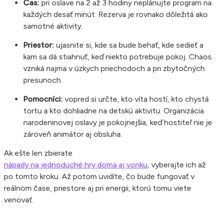
Čas:
pri oslave na 2 až 3 hodiny neplánujte program na
každých desať minút. Rezerva je rovnako dôležitá ako
samotné aktivity.
Priestor:
ujasnite si, kde sa bude behať, kde sedieť a
kam sa dá stiahnuť, keď niekto potrebuje pokoj. Chaos
vzniká najmä v úzkych priechodoch a pri zbytočných
presunoch.
Pomocníci:
vopred si určte, kto víta hostí, kto chystá
tortu a kto dohliadne na detskú aktivitu. Organizácia
narodeninovej oslavy je pokojnejšia, keď hostiteľ nie je
zároveň animátor aj obsluha.
Ak ešte len zbierate
nápady na jednoduché hry doma aj vonku
, vyberajte ich až
po tomto kroku. Až potom uvidíte, čo bude fungovať v
reálnom čase, priestore aj pri energii, ktorú tomu viete
venovať.