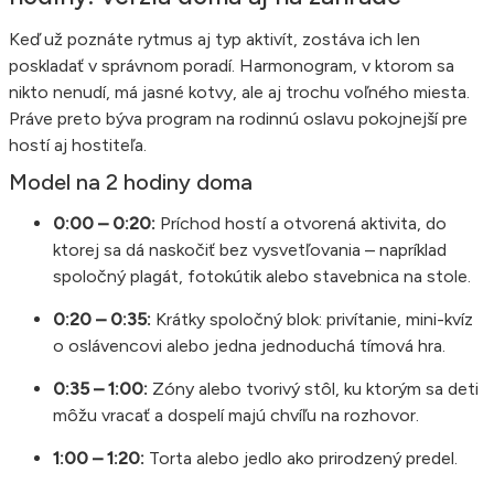
Keď už poznáte rytmus aj typ aktivít, zostáva ich len
poskladať v správnom poradí. Harmonogram, v ktorom sa
nikto nenudí, má jasné kotvy, ale aj trochu voľného miesta.
Práve preto býva program na rodinnú oslavu pokojnejší pre
hostí aj hostiteľa.
Model na 2 hodiny doma
0:00 – 0:20:
Príchod hostí a otvorená aktivita, do
ktorej sa dá naskočiť bez vysvetľovania – napríklad
spoločný plagát, fotokútik alebo stavebnica na stole.
0:20 – 0:35:
Krátky spoločný blok: privítanie, mini-kvíz
o oslávencovi alebo jedna jednoduchá tímová hra.
0:35 – 1:00:
Zóny alebo tvorivý stôl, ku ktorým sa deti
môžu vracať a dospelí majú chvíľu na rozhovor.
1:00 – 1:20:
Torta alebo jedlo ako prirodzený predel.