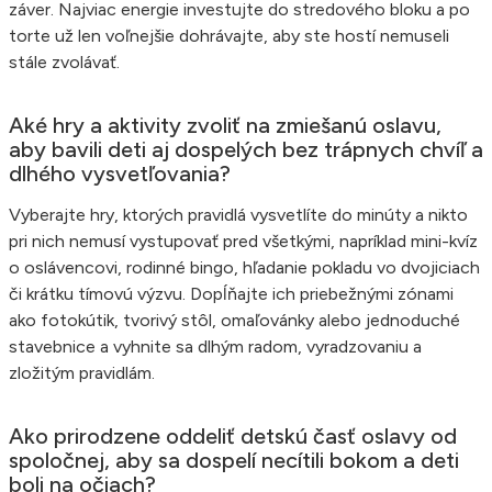
záver. Najviac energie investujte do stredového bloku a po
torte už len voľnejšie dohrávajte, aby ste hostí nemuseli
stále zvolávať.
Aké hry a aktivity zvoliť na zmiešanú oslavu,
aby bavili deti aj dospelých bez trápnych chvíľ a
dlhého vysvetľovania?
Vyberajte hry, ktorých pravidlá vysvetlíte do minúty a nikto
pri nich nemusí vystupovať pred všetkými, napríklad mini-kvíz
o oslávencovi, rodinné bingo, hľadanie pokladu vo dvojiciach
či krátku tímovú výzvu. Dopĺňajte ich priebežnými zónami
ako fotokútik, tvorivý stôl, omaľovánky alebo jednoduché
stavebnice a vyhnite sa dlhým radom, vyradzovaniu a
zložitým pravidlám.
Ako prirodzene oddeliť detskú časť oslavy od
spoločnej, aby sa dospelí necítili bokom a deti
boli na očiach?