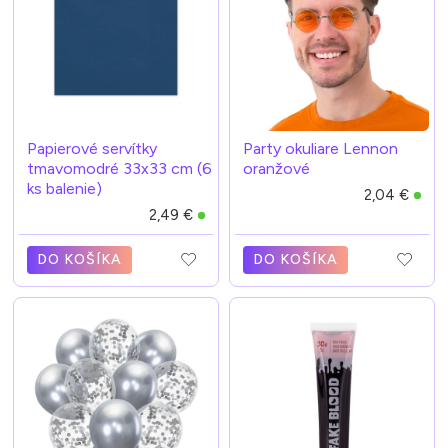
Papierové servítky
Party okuliare Lennon
tmavomodré 33x33 cm (6
oranžové
ks balenie)
2,04 €
2,49 €
DO KOŠÍKA
DO KOŠÍKA