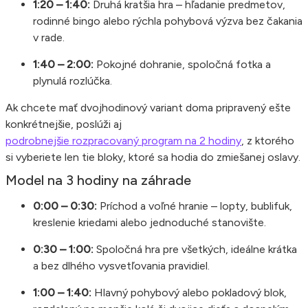
1:20 – 1:40:
Druhá kratšia hra – hľadanie predmetov,
rodinné bingo alebo rýchla pohybová výzva bez čakania
v rade.
1:40 – 2:00:
Pokojné dohranie, spoločná fotka a
plynulá rozlúčka.
Ak chcete mať dvojhodinový variant doma pripravený ešte
konkrétnejšie, poslúži aj
podrobnejšie rozpracovaný program na 2 hodiny
, z ktorého
si vyberiete len tie bloky, ktoré sa hodia do zmiešanej oslavy.
Model na 3 hodiny na záhrade
0:00 – 0:30:
Príchod a voľné hranie – lopty, bublifuk,
kreslenie kriedami alebo jednoduché stanovište.
0:30 – 1:00:
Spoločná hra pre všetkých, ideálne krátka
a bez dlhého vysvetľovania pravidiel.
1:00 – 1:40:
Hlavný pohybový alebo pokladový blok,