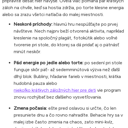
pripravíte desať hier navyše. Oveľa viac pomáha pár krátkych
záloh na chvíle, keď sa hostia zdržia, po torte klesne energia
alebo sa zrazu všetci natlačia do malej miestnosti.
Neskoré príchody:
hlavnú hru nespúšťajte po prvej
návšteve. Nech najprv beží otvorená aktivita, napríklad
kreslenie na spoločný plagát, fotokútik alebo voľné
tvorenie pri stole, do ktorej sa dá pridať aj o pätnásť
minút neskôr.
Pád energie po jedle alebo torte:
po sedení pri stole
funguje skôr päť- až sedemminútová výzva než ďalší
dlhý blok. Bubliny, hľadanie farieb v miestnosti, krátka
hudobná pauza alebo
niekoľko krátkych záložných hier pre deti
vie program
znovu rozhýbať bez ďalšieho vysvetľovania.
Zmena počasia:
ešte pred oslavou si určte, čo len
presuniete dnu a čo rovno nahradíte. Behacie hry sa v
malej izbe často zmenia na chaos, zato mini-kvíz,