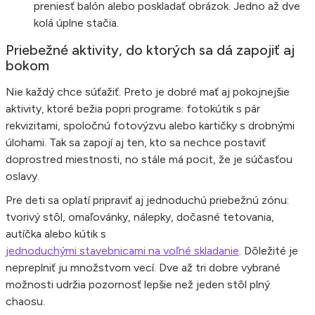
preniesť balón alebo poskladať obrázok. Jedno až dve
kolá úplne stačia.
Priebežné aktivity, do ktorých sa dá zapojiť aj
bokom
Nie každý chce súťažiť. Preto je dobré mať aj pokojnejšie
aktivity, ktoré bežia popri programe: fotokútik s pár
rekvizitami, spoločnú fotovýzvu alebo kartičky s drobnými
úlohami. Tak sa zapojí aj ten, kto sa nechce postaviť
doprostred miestnosti, no stále má pocit, že je súčasťou
oslavy.
Pre deti sa oplatí pripraviť aj jednoduchú priebežnú zónu:
tvorivý stôl, omaľovánky, nálepky, dočasné tetovania,
autíčka alebo kútik s
jednoduchými stavebnicami na voľné skladanie
. Dôležité je
nepreplniť ju množstvom vecí. Dve až tri dobre vybrané
možnosti udržia pozornosť lepšie než jeden stôl plný
chaosu.