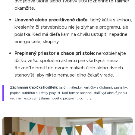
dvojicová úloha alebo tvorivý stôl rozbehnete takmer
okamžite.
Unavené alebo precitlivené dieťa:
tichý kútik s knihou,
kreslením či stavebnicou nie je zlyhanie programu, ale
poistka. Keď má dieťa kam na chvíľu ustúpiť, nepadne
energia celej skupiny.
Preplnený priestor a chaos pri stole:
nerozbiehajte
ďalšiu veľkú spoločnú aktivitu pre všetkých naraz.
Rozdeľte hostí do dvoch malých úloh alebo dvoch
stanovíšť, aby nikto nemusel dlho čakať v rade.
Záchranná krabička hostiteľa:
balón, nálepky, kartičky s úlohami, pastelky,
papier, bublifuk a krátky playlist. Keď tempo spadne, stačí vytiahnuť jednu
vec namiesto vymýšľania nového programu od nuly.