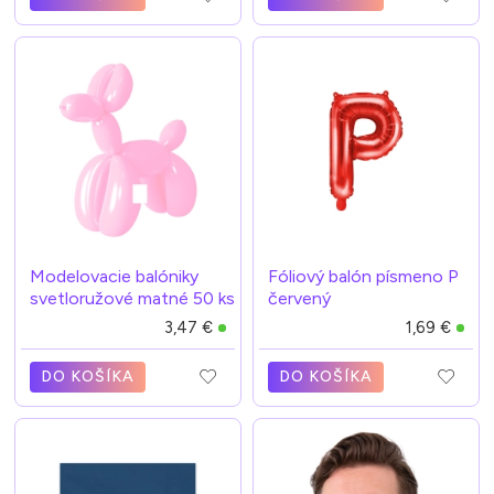
Modelovacie balóniky
Fóliový balón písmeno P
svetloružové matné 50 ks
červený
3,47 €
1,69 €
DO KOŠÍKA
DO KOŠÍKA