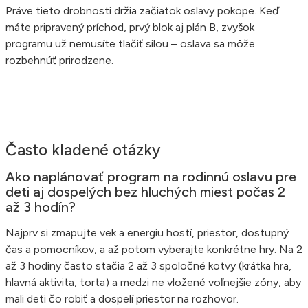
Práve tieto drobnosti držia začiatok oslavy pokope. Keď
máte pripravený príchod, prvý blok aj plán B, zvyšok
programu už nemusíte tlačiť silou – oslava sa môže
rozbehnúť prirodzene.
Často kladené otázky
Ako naplánovať program na rodinnú oslavu pre
deti aj dospelých bez hluchých miest počas 2
až 3 hodín?
Najprv si zmapujte vek a energiu hostí, priestor, dostupný
čas a pomocníkov, a až potom vyberajte konkrétne hry. Na 2
až 3 hodiny často stačia 2 až 3 spoločné kotvy (krátka hra,
hlavná aktivita, torta) a medzi ne vložené voľnejšie zóny, aby
mali deti čo robiť a dospelí priestor na rozhovor.