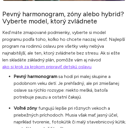
Pevný harmonogram, zóny alebo hybrid?
Vyberte model, ktorý zvládnete
Keď máte zmapované podmienky, vyberte si model
programu podľa toho, koľko ho chcete naozaj viesť. Najlepší
program na rodinnú oslavu pre všetky veky nebýva
najnabitější, ale ten, ktorý zvládnete bez stresu. Ak si ešte
len skladáte základný plán, pomôže vám aj návod
ako si krok za krokom pripraviť detskú oslavu
.
Pevný harmonogram
sa hodí pri malej skupine a
podobnom veku detí. Je prehľadný, ale pri zmiešanej
oslave sa rýchlo rozsype: niekto mešká, batoľa
potrebuje pauzu a ostatní čakajú.
Voľné zóny
fungujú lepšie pri rôznych vekoch a
priebežných príchodoch. Musia však mať jasný účel,
napríklad tvorenie, fotokútik či malý stavebnicový kútik;