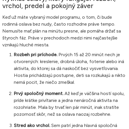
vrchol, predel a pokojný záver
Keď už máte vybraný model programu, o tom, či bude
rodinná oslava bez nudy, často rozhodne práve tempo.
Nemusíte mať plán na minútu presne, ale pomáha držať sa
štyroch fáz. Práve v prechodoch medzi nimi najčastejšie
vznikajú hluché miesta.
Rozbeh pri príchode.
Prvých 15 až 20 minút nech je
otvorených: kreslenie, drobná úloha, fotenie alebo iná
aktivita, do ktorej sa dá naskočiť bez vysvetľovania.
Hostia prichádzajú postupne, deti sa rozkukajú a nikto
nemá pocit, že niečo zmeškal.
Prvý spoločný moment.
Až keď je väčšina hostí spolu,
príde krátke privítanie a jedna nenáročná aktivita na
rozohriatie. Mala by trvať len pár minút, inak stratíte
pozornosť skôr, než sa oslava naozaj rozbehne.
Stred ako vrchol.
Sem patrí jedna hlavná spoločná