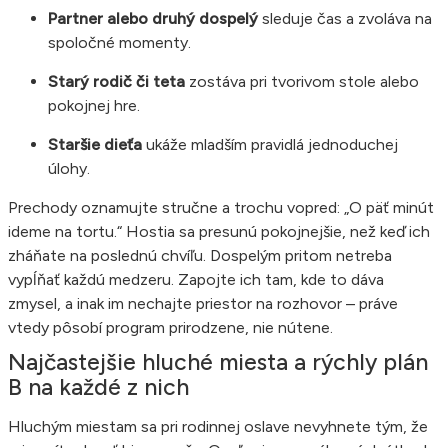
Partner alebo druhý dospelý
sleduje čas a zvoláva na
spoločné momenty.
Starý rodič či teta
zostáva pri tvorivom stole alebo
pokojnej hre.
Staršie dieťa
ukáže mladším pravidlá jednoduchej
úlohy.
Prechody oznamujte stručne a trochu vopred: „O päť minút
ideme na tortu.“ Hostia sa presunú pokojnejšie, než keď ich
zháňate na poslednú chvíľu. Dospelým pritom netreba
vypĺňať každú medzeru. Zapojte ich tam, kde to dáva
zmysel, a inak im nechajte priestor na rozhovor – práve
vtedy pôsobí program prirodzene, nie nútene.
Najčastejšie hluché miesta a rýchly plán
B na každé z nich
Hluchým miestam sa pri rodinnej oslave nevyhnete tým, že