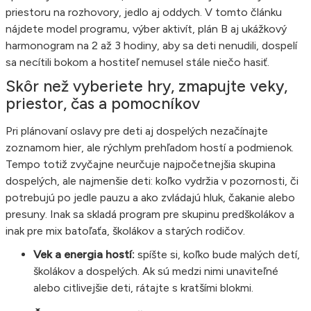
priestoru na rozhovory, jedlo aj oddych. V tomto článku
nájdete model programu, výber aktivít, plán B aj ukážkový
harmonogram na 2 až 3 hodiny, aby sa deti nenudili, dospelí
sa necítili bokom a hostiteľ nemusel stále niečo hasiť.
Skôr než vyberiete hry, zmapujte veky,
priestor, čas a pomocníkov
Pri plánovaní oslavy pre deti aj dospelých nezačínajte
zoznamom hier, ale rýchlym prehľadom hostí a podmienok.
Tempo totiž zvyčajne neurčuje najpočetnejšia skupina
dospelých, ale najmenšie deti: koľko vydržia v pozornosti, či
potrebujú po jedle pauzu a ako zvládajú hluk, čakanie alebo
presuny. Inak sa skladá program pre skupinu predškolákov a
inak pre mix batoľaťa, školákov a starých rodičov.
Vek a energia hostí:
spíšte si, koľko bude malých detí,
školákov a dospelých. Ak sú medzi nimi unaviteľné
alebo citlivejšie deti, rátajte s kratšími blokmi.